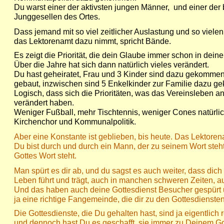
Du warst einer der aktivsten jungen Männer, und einer der
Junggesellen des Ortes.
Dass jemand mit so viel zeitlicher Auslastung und so vielen
das Lektorenamt dazu nimmt, spricht Bände.
Es zeigt die Priorität, die dein Glaube immer schon in dein
Über die Jahre hat sich dann natürlich vieles verändert.
Du hast geheiratet, Frau und 3 Kinder sind dazu gekommen
gebaut, inzwischen sind 5 Enkelkinder zur Familie dazu 
Logisch, dass sich die Prioritäten, was das Vereinsleben an
verändert haben.
Weniger Fußball, mehr Tischtennis, weniger Cones natürlic
Kirchenchor und Kommunalpolitik.
Aber eine Konstante ist geblieben, bis heute. Das Lektoren
Du bist durch und durch ein Mann, der zu seinem Wort steh
Gottes Wort steht.
Man spürt es dir ab, und du sagst es auch weiter, dass dic
Leben führt und trägt, auch in manchen schweren Zeiten, au
Und das haben auch deine Gottesdienst Besucher gespürt u
ja eine richtige Fangemeinde, die dir zu den Gottesdiensten 
Die Gottesdienste, die Du gehalten hast, sind ja eigentlich 
und dennoch hast Du es geschafft, sie immer zu Deinem G