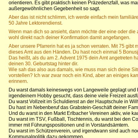
orientieren. Es gibt praktisch keinen Präzedenzfall, was ma
außergewöhnlichen Gegebenheit so sagt.
Aber das ist nicht schlimm, ich werde einfach mein familiär
50 Jahre Lektorendienst.
Wenn man dich so ansieht, dann möchte der eine oder die
wohl direkt nach deiner Konfirmation damit angefangen.
Aber unsere Pfarrerin hat es ja schon verraten. Mit 75 gib
dieses Amt aus den Händen. Du hast noch einmal 5 Bonus
Das heißt, als du am 2. Advent 1975 dein Amt angetreten has
deinen 30. Geburtstag hinter dir.
Wie sah das also aus damals, wie muss man sich deine Sit
vorstellen? Ich war zwar noch ein Kind, aber an einiges ka
erinnern.
Du warst damals keineswegs von Langeweile geplagt und 
irgendeinem Hobby gesucht, dass deine viele Freizeit ausfül
Du warst Vollzeit im Schuldienst an der Hauptschule in Wil
Du hast im Nebenberuf das Grabstein-Geschäft deiner Famil
Und du warst in den Markt Erlbacher Vereinen aktiv, wie ka
Du warst im TSV, Fußball, Tischtennis, du warst bei den Co
immer mit Führungspositionen und in Vorstandsämtern.
Du warst im Schützenverein, und irgendwann sind auch no
Kommunalpolitik dazu gekommen.