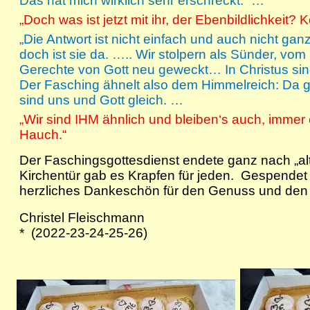
Das hat mich wirklich sehr erschreckt. “…
„Doch was ist jetzt mit ihr, der Ebenbildlichkeit?
„Die Antwort ist nicht einfach und auch nicht ganz
doch ist sie da. ….. Wir stolpern als Sünder, vo
Gerechte von Gott neu geweckt… In Christus s
Der Fasching ähnelt also dem Himmelreich: Da gil
sind uns und Gott gleich. …
„Wir sind IHM ähnlich und bleiben‘s auch, immer 
Hauch.“
Der Faschingsgottesdienst endete ganz nach „alt
Kirchentür gab es Krapfen für jeden. Gespendet v
herzliches Dankeschön für den Genuss und den
Christel Fleischmann
* (2022-23-24-25-26)