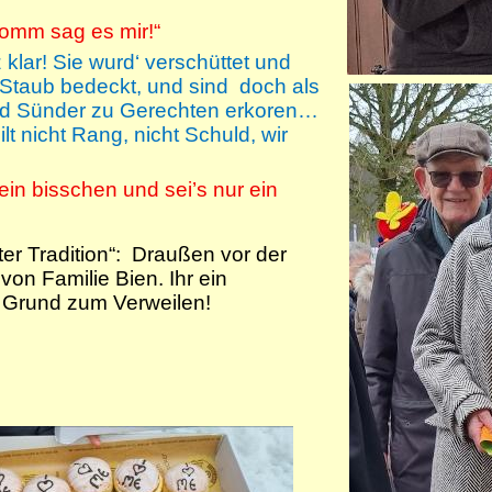
 Komm sag es mir!“
 klar! Sie wurd‘ verschüttet und
m Staub bedeckt, und sind doch als
ind Sünder zu Gerechten erkoren…
t nicht Rang, nicht Schuld, wir
ein bisschen und sei’s nur ein
er Tradition“: Draußen vor der
on Familie Bien. Ihr ein
 Grund zum Verweilen!