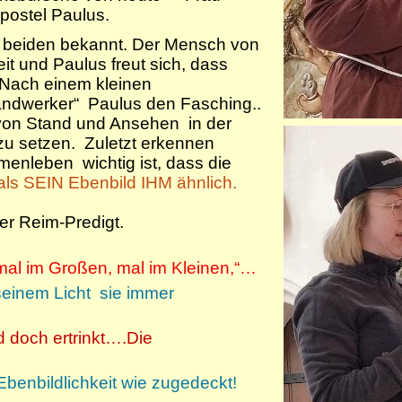
ostel Paulus.
beiden bekannt. Der Mensch von
it und Paulus freut sich, dass
. Nach einem kleinen
andwerker“ Paulus den Fasching..
 von Stand und Ansehen in der
 zu setzen. Zuletzt erkennen
enleben wichtig ist, dass die
 als SEIN Ebenbild IHM ähnlich.
er Reim-Predigt.
al im Großen, mal im Kleinen,“…
seinem Licht sie immer
nd doch ertrinkt….Die
Ebenbildlichkeit wie zugedeckt!