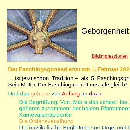
Geborgenheit
Bildimpressionen
Der Faschingsgottesdienst am 1. Februar 202
… ist jetzt schon Tradition – als 5. Faschingsgot
Sein Motto: Der Fasching macht uns alle gleich!
Und
das
gehörte
von
Anfang
an
dazu:
Die Begrüßung: Von „Mei is des schee!“ bis 
gehören zusammen“ der beiden Pfarrerinnen
Karnevalspräsidentin
Die Ordensverleihung
Die musikalische Begleitung von Orgel und