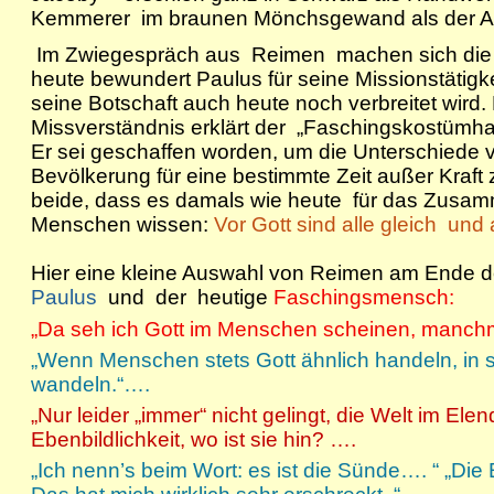
Kemmerer im braunen Mönchsgewand als der Ap
Im Zwiegespräch aus Reimen machen sich die 
heute bewundert Paulus für seine Missionstätigke
seine Botschaft auch heute noch verbreitet wird
Missverständnis erklärt der „Faschingskostümh
Er sei geschaffen worden, um die Unterschiede
Bevölkerung für eine bestimmte Zeit außer Kraft
beide, dass es damals wie heute für das Zusamm
Menschen wissen:
Vor Gott sind alle gleich und
Hier eine kleine Auswahl von Reimen am Ende d
Paulus
und der heutige
Faschingsmensch:
„Da seh ich Gott im Menschen scheinen, manchm
„Wenn Menschen stets Gott ähnlich handeln, in 
wandeln.“….
„Nur leider „immer“ nicht gelingt, die Welt im Ele
Ebenbildlichkeit, wo ist sie hin? ….
„Ich nenn’s beim Wort: es ist die Sünde…. “ „Die 