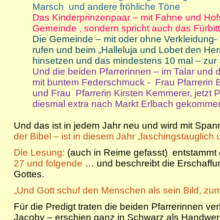
Marsch und andere fröhliche Töne
Das Kinderprinzenpaar – mit Fahne und Hofst
Gemeinde , sondern spricht auch das Fürbit
Die Gemeinde – mit oder ohne Verkleidung-
rufen und beim „Halleluja und Lobet den He
hinsetzen und das mindestens 10 mal – zur S
Und die beiden Pfarrerinnen – im Talar und 
mit buntem Federschmuck - Frau Pfarrerin B
und Frau Pfarrerin Kirsten Kemmerer, jetzt 
diesmal extra nach Markt Erlbach gekomme
Und das ist in jedem Jahr neu und wird mit Span
der Bibel – ist in diesem Jahr „faschingstauglich
Die Lesung:
(auch in Reime gefasst) entstamm
27 und folgende
… und beschreibt die Erschaffu
Gottes.
„Und Gott schuf den Menschen als sein Bild, zum
Für die Predigt traten die beiden Pfarrerinnen ve
Jacoby – erschien ganz in Schwarz als Handwe