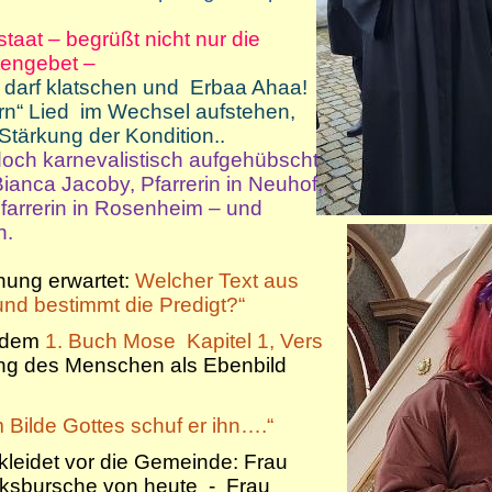
aat – begrüßt nicht nur die
tengebet –
 darf klatschen und Erbaa Ahaa!
rrn“ Lied im Wechsel aufstehen,
tärkung der Kondition..
doch karnevalistisch aufgehübscht
ianca Jacoby, Pfarrerin in Neuhof,
Pfarrerin in Rosenheim – und
n.
nung erwartet:
Welcher Text aus
 und bestimmt die Predigt?“
t dem
1. Buch Mose Kapitel 1, Vers
ng des Menschen als Ebenbild
 Bilde Gottes schuf er ihn….“
rkleidet vor die Gemeinde: Frau
rksbursche von heute - Frau