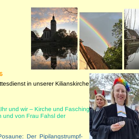
6
tesdienst in unserer Kilianskirche
„Ihr und wir – Kirche und Fasching
 und von Frau Fahsl der
 Posaune: Der Pipilangstrumpf-