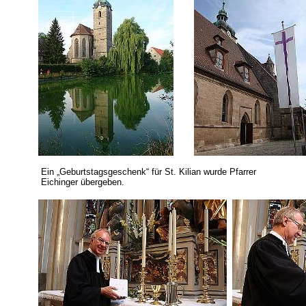
Ein „Geburtstagsgeschenk“ für St. Kilian wurde Pfarrer
Eichinger übergeben.