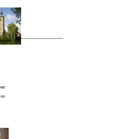
war
 im