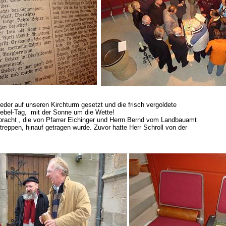
eder auf unseren Kirchturm gesetzt und die frisch vergoldete
ebel-Tag, mit der Sonne um die Wette!
bracht , die von Pfarrer Eichinger und Herrn Bernd vom Landbauamt
treppen, hinauf getragen wurde. Zuvor hatte Herr Schroll von der