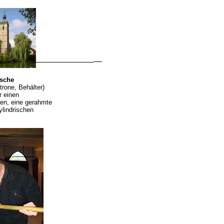
usche
rone, Behälter)
r einen
en, eine gerahmte
ylindrischen