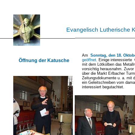
Evangelisch Lutherische 
Am
Sonntag, den 18. Oktob
geöffnet
. Einige interessiert
Öffnung der Katusche
mit dem Lötkolben das Metallr
vorsichtig herausnahm. Zuvor 
über die Markt Erlbacher Tur
Zeitungsdokumente u. a. mit 
ein Geleitschreiben vom dam
interessiert begutachtet.