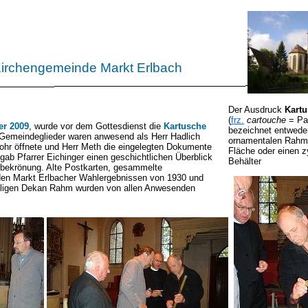
Kirchengemeinde Markt Erlbach
Der Ausdruck
Kart
(
frz.
cartouche
= Pat
er 2009
, wurde vor dem Gottesdienst die
Kartusche
bezeichnet entwede
e Gemeindeglieder waren anwesend als Herr Hadlich
ornamentalen Rahm
ohr öffnete und Herr Meth die eingelegten Dokumente
Fläche oder einen z
gab Pfarrer Eichinger einen geschichtlichen Überblick
Behälter
mbekrönung. Alte Postkarten, gesammelte
den Markt Erlbacher Wahlergebnissen von 1930 und
aligen Dekan Rahm wurden von allen Anwesenden