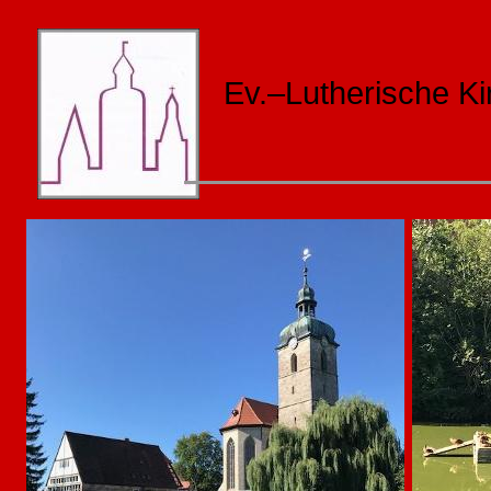
Ev.–Lutherische K