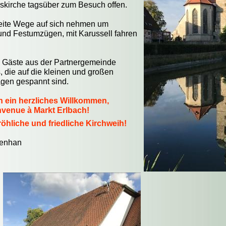
nskirche tagsüber zum Besuch offen.
eite Wege auf sich nehmen um
 und Festumzügen, mit Karussell fahren
e Gäste aus der Partnergemeinde
, die auf die kleinen und großen
agen gespannt sind.
n ein herzliches Willkommen,
venue à Markt Erlbach!
öhliche und friedliche Kirchweih!
otenhan