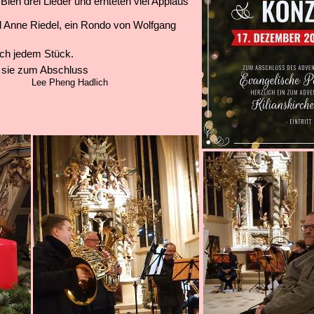
Bien drei Lieder
und ernteten viel Applaus
 Anne Riedel, ein Rondo von Wolfgang
ach jedem Stück.
 sie zum Abschluss
sang.
Lee Pheng Hadlich