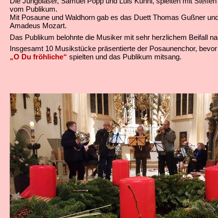
Die Jungbläser, Samuel Popp und Luis Kühnl, spielten mit Steffen 
vom Publikum.
Mit Posaune und Waldhorn gab es das Duett Thomas Gußner und
Amadeus Mozart.
Das Publikum belohnte die Musiker mit sehr herzlichem Beifall n
Insgesamt 10 Musikstücke präsentierte der Posaunenchor, bevor
„O Du fröhliche“
spielten und das Publikum mit