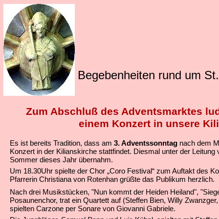
Begebenheiten rund um St. 
Zum Abschluß des Adventsmarktes lu
einem Konzert in unsere Kili
Es ist bereits Tradition, dass am
3. Adventssonntag
nach dem Ma
Konzert in der Kilianskirche stattfindet. Diesmal unter der Leitung
Sommer dieses Jahr übernahm.
Um 18.30Uhr spielte der Chor „Coro Festival“ zum Auftakt des K
Pfarrerin Christiana von Rotenhan grüßte das Publikum herzlich.
Nach drei Musikstücken, "Nun kommt der Heiden Heiland", "Sie
Posaunenchor, trat ein Quartett auf (Steffen Bien, Willy Zwanzg
spielten Carzone per Sonare von Giovanni Gabriele.