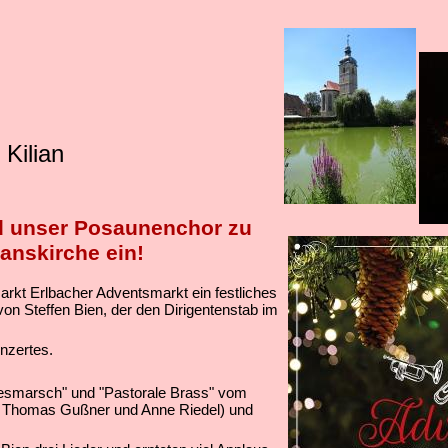
Kilian
d unser Posaunenchor zu
anskirche ein!
rkt Erlbacher Adventsmarkt ein festliches
 von Steffen Bien, der den Dirigentenstab im
onzertes.
gesmarsch" und "Pastorale Brass" vom
er, Thomas Gußner und Anne Riedel) und