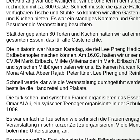
Der Andrang war überwältigend. Wir dekorierten in der halb
rechneten mit ca. 300 Gäste. Schnell musste die ganze Halle
verfügbaren Tische und Stühle, so konnten wir allen Gäste
und Kuchen bieten. Es war ein ständiges Kommen und Gehen
Besucher die Veranstaltung besuchten.
Statt der geplanten 30 Torten und Kuchen hatten wir auf ei
gesamten Essen, das für alle Gäste reichte.
Die Initiatorin war Nurcan Karadag, sie rief Lee Pheng Hadi
Erdbebenopfer machen können. Am 16.02. hatten wir unser 
CVJM Markt Erlbach, MiiMe (Miteinander in Markt Erlbach / F
und syrischen Mitbürgern trafen wir uns. Es kamen Nurcan K
Mona Alrefai, Abeer Rajab, Peter Ittner, Lee Pheng und Rein
Schnell wurde klar wie die Veranstaltung durchgeführt werd
bestellte die Handzettel und Plakate.
Die türkischen und syrischen Frauen organisieren das Esse
Omar Al Ali, ein syrischer Teenager organisierte in der Sc
100€.
Es war einfach toll zu sehen wie sehr sich die Frauen engag
Veranstaltung in sehr kurzer Zeit zu organisieren. Viele M
boten ihre Unterstützung an.