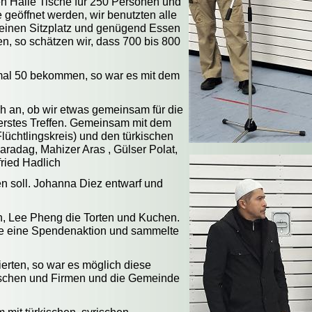
en Halle Tische für 250 Personen und
 geöffnet werden, wir benutzten alle
n einen Sitzplatz und genügend Essen
, so schätzen wir, dass 700 bis 800
nmal 50 bekommen, so war es mit dem
ch an, ob wir etwas gemeinsam für die
erstes Treffen. Gemeinsam mit dem
lüchtlingskreis) und den türkischen
aradag, Mahizer Aras , Gülser Polat,
fried Hadlich
en soll. Johanna Diez entwarf und
n, Lee Pheng die Torten und Kuchen.
hule eine Spendenaktion und sammelte
ierten, so war es möglich diese
enschen und Firmen und die Gemeinde