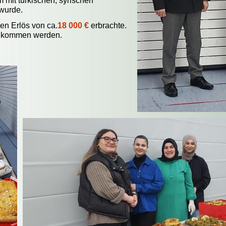
 mit türkischen, syrischen
 wurde.
nen Erlös von ca.
18 000 €
erbrachte.
h kommen werden.