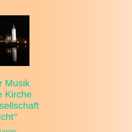
r Musik
e Kirche
sellschaft
cht°
 Kasper