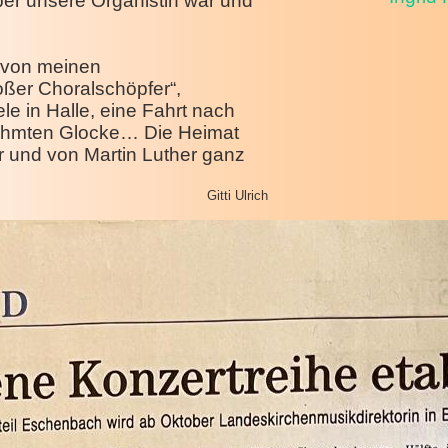
per unsere Organistin war und
t von meinen
oßer Choralschöpfer“,
e in Halle, eine Fahrt nach
berühmten Glocke… Die Heimat
r und von Martin Luther ganz
Gitti Ulrich