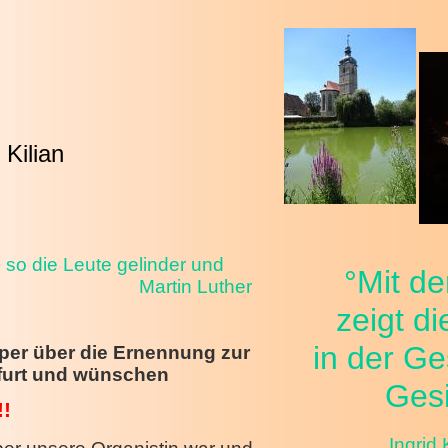
Kilian
, so die Leute gelinder und
°Mit de
tiger macht.
Martin Luther
zeigt di
in der Ge
sper über die Ernennung zur
rfurt und wünschen
Gesi
!
Ingrid