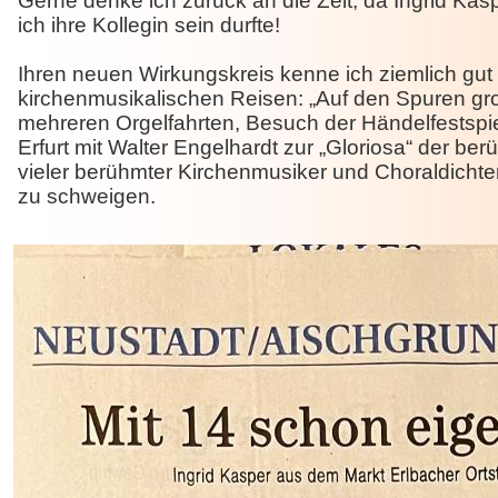
Gerne denke ich zurück an die Zeit, da Ingrid Kas
ich ihre Kollegin sein durfte!
Ihren neuen Wirkungskreis kenne ich ziemlich gu
kirchenmusikalischen Reisen: „Auf den Spuren gr
mehreren Orgelfahrten, Besuch der Händelfestspiel
Erfurt mit Walter Engelhardt zur „Gloriosa“ der 
vieler berühmter Kirchenmusiker und Choraldichte
zu schweigen.