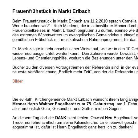
Frauenfrühstück in Markt Erlbach
Beim Frauenfrühstück in Markt Erlbach am 11.2.2010 sprach Cornelia 
Werte brauchen wir?“. Ruth Miederer, die in altbewährter Manier dur
Frauenbibelkreises in Markt Erlbach begrüßen zu dürfen, ebenso wie die
des extremen Winterwetters im evangelischen Gemeindehaus eingefund
gemütlichen Frühstück mit musikalischem Rahmenprogramm, für das 
Fr. Mack zeigte in sehr anschaulicher Weise auf, wie wir in den 10 G
wieder neu ausgerichtet werden kann. Den Zuhörern wurde bewusst, da
Lebens- und Orientierungshilfe, wodurch die Beziehungen unter den M
Bücher zu den diversen Vortragsthemen der Referentin sind in der e
neueste Veröffentlichung „Endlich mehr Zeit“, von der die Referentin u
Bilder
Die ev.-luth. Kirchengemeinde Markt Erlbach wünscht ihrem langjährig
Mesner Herrn Walther Engelhardt zum 75. Geburtstag
am 1. Febru
alles erdenklich Gute, Gesundheit und Gottes reichen Segen!
An diesem Tag darf der
DANK
nicht fehlen. Obwohl Herr Engelhardt s
Treue, nun ehrenamtlich um seine Kilianskirche. Eine liebevoll gesc
abgestimmt ist, dafür ist Herrn Engelhardt ganz herzlich zu danken!